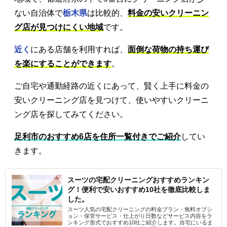
ない自治体で
栃木県
は比較的、
料金の安いクリーニン
グ店が見つけにくい地域
です。
近く
にある店舗を利用すれば、
面倒な荷物の持ち運び
を楽にすることができます
。
ご自宅や通勤経路の近くにあって、賢く上手に料金の
安いクリーニング店を見つけて、使いやすいクリーニ
ング店を探してみてください。
足利市のおすすめ6店を住所一覧付きでご紹介
してい
きます。
スーツの宅配クリーニングおすすめランキン
グ！便利で安いおすすめ10社を徹底比較しま
した。
スーツ人気の宅配クリーニングの料金プラン・無料オプシ
ョン・保管サービス・仕上がり日数などサービス内容をラ
ンキング形式でおすすめ10社ご紹介します。自宅にいるま