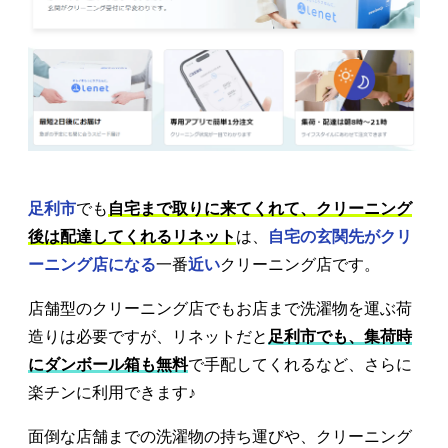
足利市
でも
自宅まで取りに来てくれて、クリーニング
後は配達してくれるリネット
は、
自宅の玄関先がクリ
ーニング店になる
一番
近い
クリーニング店です。
店舗型のクリーニング店でもお店まで洗濯物を運ぶ荷
造りは必要ですが、リネットだと
足利市でも、集荷時
にダンボール箱も無料
で手配してくれるなど、さらに
楽チンに利用できます♪
面倒な店舗までの洗濯物の持ち運びや、クリーニング