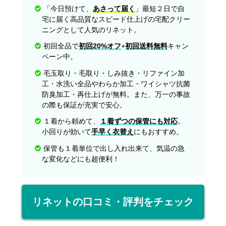
「今日預けて、
あさって届く
」最短２日で自
宅に届く高品質なスピード仕上げの宅配クリー
ニングとして人気のリネット。
初回全品で
初回20%オフ
+
初回送料無料
キャン
ペーン中。
毛玉取り・毛取り・しみ抜き・リファイン加
工・水洗い全品やわらか加工・ワイシャツ抗菌
防臭加工・再仕上げが無料。また、万一の事故
の際も保証が充実で安心。
１着から頼めて、
１着ずつの保管にも対応
。
小回りが効いて
手早く衣替え
にもおすすめ。
保管も１着単位で出し入れ出来て、気温の急
な変化などにも超便利！
リネットの口コミ・評判をチェック