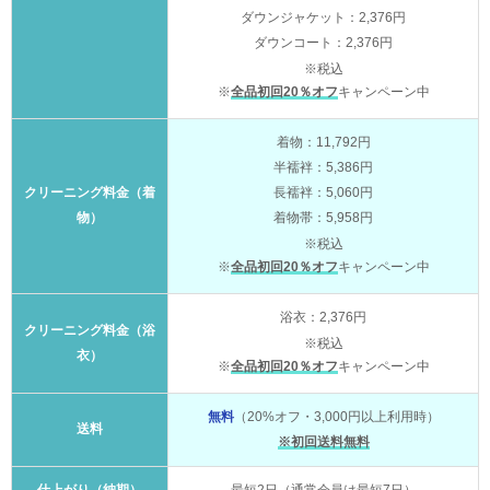
ダウンジャケット：2,376円
ダウンコート：2,376円
※税込
※
全品初回20％オフ
キャンペーン中
着物：11,792円
半襦袢：5,386円
クリーニング料金（着
長襦袢：5,060円
物）
着物帯：5,958円
※税込
※
全品初回20％オフ
キャンペーン中
浴衣：2,376円
クリーニング料金（浴
※税込
衣）
※
全品初回20％オフ
キャンペーン中
無料
（20%オフ・3,000円以上利用時）
送料
※初回送料無料
仕上がり（納期）
最短2日（通常会員は最短7日）