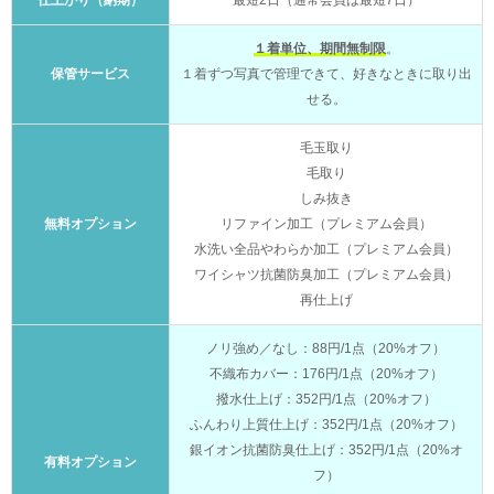
１着単位、期間無制限
。
保管サービス
１着ずつ写真で管理できて、好きなときに取り出
せる。
毛玉取り
毛取り
しみ抜き
無料オプション
リファイン加工（プレミアム会員）
水洗い全品やわらか加工（プレミアム会員）
ワイシャツ抗菌防臭加工（プレミアム会員）
再仕上げ
ノリ強め／なし：88円/1点（20%オフ）
不織布カバー：176円/1点（20%オフ）
撥水仕上げ：352円/1点（20%オフ）
ふんわり上質仕上げ：352円/1点（20%オフ）
銀イオン抗菌防臭仕上げ：352円/1点（20%オ
有料オプション
フ）