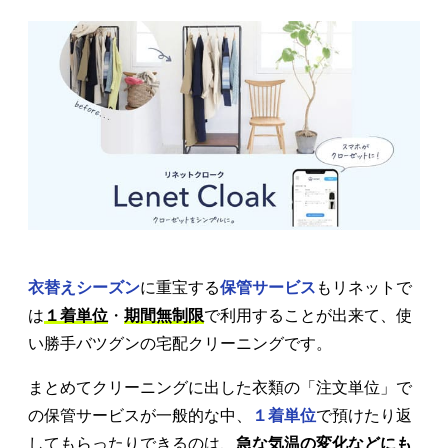
衣替えシーズン
に重宝する
保管サービス
もリネットで
は
１着単位
・
期間無制限
で利用することが出来て、使
い勝手バツグンの宅配クリーニングです。
まとめてクリーニングに出した衣類の「注文単位」で
の保管サービスが一般的な中、
１着単位
で預けたり返
してもらったりできるのは、
急な気温の変化などにも