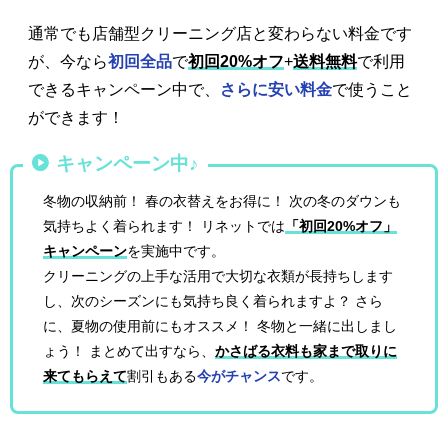
通常でも店舗型クリーニング店と変わらない料金です
が、今なら
初回全品
で
初回20%オフ
+
送料無料
で利用
できるキャンペーン中で、
さらに安い料金
で使うこと
ができます！
キャンペーン中♪
冬物の収納前！ 春の衣替えをお得に！ 次の冬のダウンも
気持ちよく着られます！ リネットでは
「初回20%オフ」
キャンペーン
を実施中です。
クリーニングの上手な活用で大切な衣類が長持ちします
し、次のシーズンにも気持ち良く着られますよ？ さら
に、夏物の使用前にもオススメ！ 冬物と一緒に出しまし
ょう！ まとめて出すなら、
かさばる衣料も家まで取りに
来てもらえて
割引もある
今がチャンス
です。